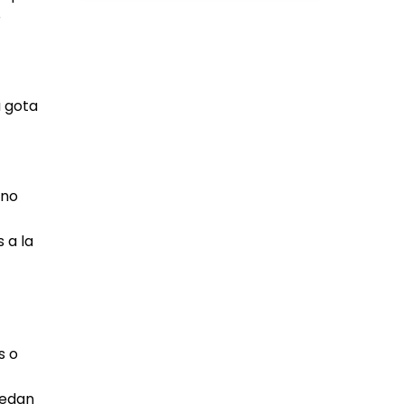
o
a gota
eno
 a la
s o
uedan