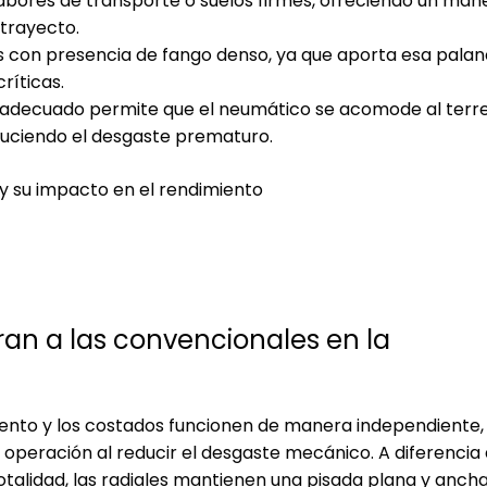
labores de transporte o suelos firmes, ofreciendo un man
 trayecto.
s con presencia de fango denso, ya que aporta esa pala
ríticas.
 adecuado permite que el neumático se acomode al terr
duciendo el desgaste prematuro.
y su impacto en el rendimiento
eran a las convencionales en la
iento y los costados funcionen de manera independiente, 
operación al reducir el desgaste mecánico. A diferencia 
otalidad, las radiales mantienen una pisada plana y anch