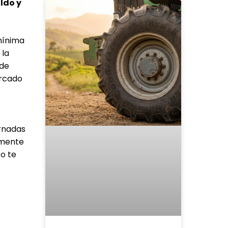
ldo y
mínima
 la
nde
ercado
ornadas
tamente
co te