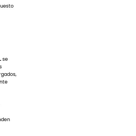
puesto
L
se
s
rgados,
ante
e
enden