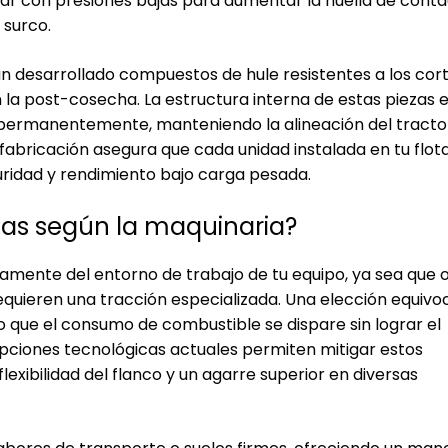
ar con presiones bajas para aumentar la huella de conta
 surco.
n desarrollado compuestos de hule resistentes a los cort
n la post-cosecha. La estructura interna de estas piezas 
permanentemente, manteniendo la alineación del tractor
abricación asegura que cada unidad instalada en tu flot
ridad y rendimiento bajo carga pesada.
das según la maquinaria?
amente del entorno de trabajo de tu equipo, ya sea que 
requieren una tracción especializada. Una elección equiv
que el consumo de combustible se dispare sin lograr el
pciones tecnológicas actuales permiten mitigar estos
lexibilidad del flanco y un agarre superior en diversas