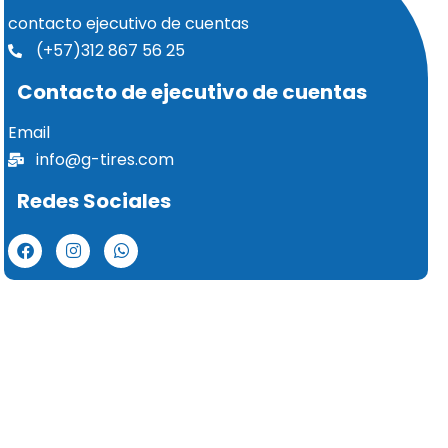
t
n
contacto ejecutivo de cuentas
i
o
p
(+57)312 867 56 25
*
l
e
Contacto de ejecutivo de cuentas
s
*
Email
info@g-tires.com
Redes Sociales