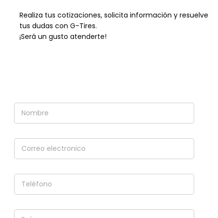
Realiza tus cotizaciones, solicita información y resuelve
tus dudas con G-Tires.
¡Será un gusto atenderte!
N
o
m
b
C
r
o
e
r
*
r
T
e
e
o
l
e
é
l
P
f
e