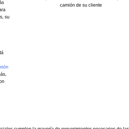
ás
ara
s, su
tá
mión
más,
con
ciales cumplen la mayoría de requerimientos necesarios de las