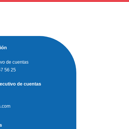
ión
ivo de cuentas
67 56 25
ecutivo de cuentas
s.com
s