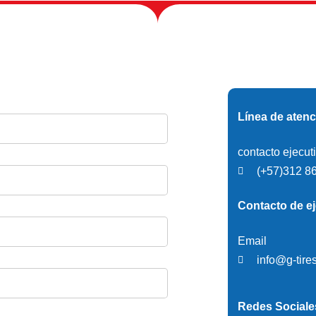
Línea de atenc
contacto ejecut
(+57)312 8
Contacto de ej
Email
info@g-tire
Redes Sociale