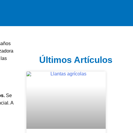
maños
izadora
Últimos Artículos
 las
s.
Se
cial. A